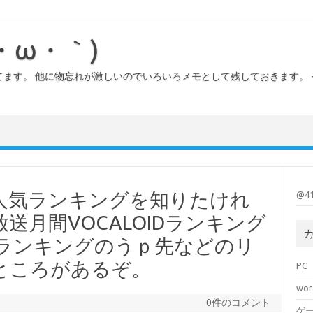
・ω・｀)
ます。 他に物忘れが激しいのでいろいろメモとして残しておきます。
人気ランキングを知りたけれ
@4
送月間VOCALOIDランキング
00。ランキングのうｐ先などのリ
ところがあるぞ。
PC
wor
0件のコメント
ゲ