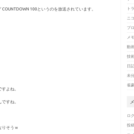
ト
グ COUNTDOWN 100というのを放送されています。
ニ
プ
メ
動
技
日
未
雀
ですよね。
んですね。
ロ
投
なりそうｗ