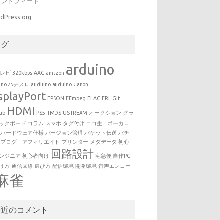
メントフィード
dPress.org
タグ
arduino
テレビ
320kbps
AAC
amazon
uino パチスロ
audiuno
auduino
Canon
splayPort
EPSON
FFmpeg
FLAC
FRL
Git
HDMI
ub
PS5
TMDS
USTREAM
オークション
グラ
ックボード
コラム
スマホ
タグ付け
ニコ生 ボーカロ
ハードウェア仕様
バージョン管理
パケット伝送
パチ
ブログ アフィリエイト
プリンター
メタデータ
初心
回路設計
ンジニア
初心者向け
宅急便
自作PC
け方
通信回線
選び方
配信環境
開発環境
音声エンコー
麻雀
最近のコメント