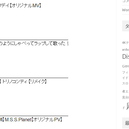
コ
Wor
4K
ard
Di
GitH
フィ
イド
スロ
者エ
見分
ド