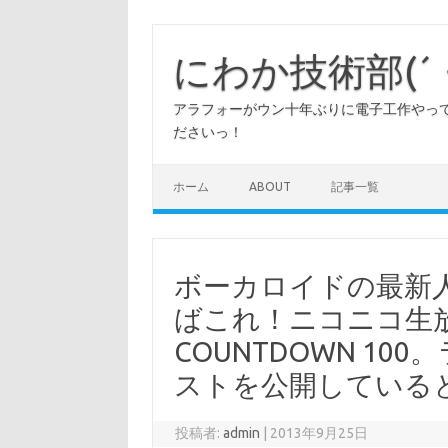
コ
ン
テ
にわか技術部(´
ン
ツ
へ
アラフォーがウン十年ぶりに電子工作やって
ス
キ
ださいっ！
ッ
プ
ホーム
ABOUT
記事一覧
ボーカロイドの最新
ばこれ！ニコニコ生放
COUNTDOWN 1
ストを公開している
投稿者:
admin
|
2013年9月25日