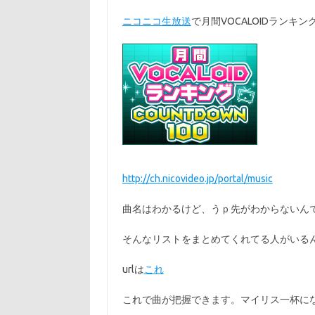
ニコニコ生放送
で月間VOCALOIDランキン
http://ch.nicovideo.jp/portal/music
曲名はわかるけど、うｐ先がわからないん
そんなリストをまとめてくれてる人がいる
urlは
これ
これで曲が把握できます。マイリス一杯に