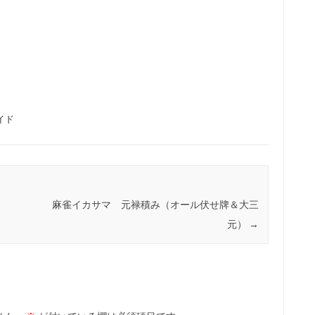
イド
麻雀イカサマ 元禄積み（オール伏せ牌＆大三
元）
→