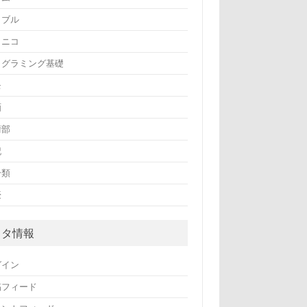
ラブル
コニコ
ログラミング基礎
モ
画
術部
記
分類
豪
メタ情報
グイン
稿フィード