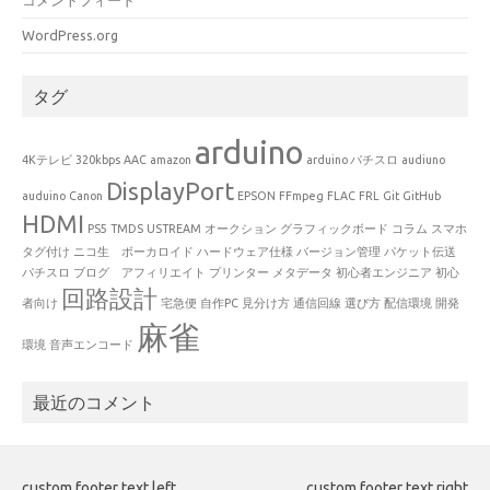
WordPress.org
タグ
arduino
4Kテレビ
320kbps
AAC
amazon
arduino パチスロ
audiuno
DisplayPort
auduino
Canon
EPSON
FFmpeg
FLAC
FRL
Git
GitHub
HDMI
PS5
TMDS
USTREAM
オークション
グラフィックボード
コラム
スマホ
タグ付け
ニコ生 ボーカロイド
ハードウェア仕様
バージョン管理
パケット伝送
パチスロ
ブログ アフィリエイト
プリンター
メタデータ
初心者エンジニア
初心
回路設計
者向け
宅急便
自作PC
見分け方
通信回線
選び方
配信環境
開発
麻雀
環境
音声エンコード
最近のコメント
custom footer text left
custom footer text right