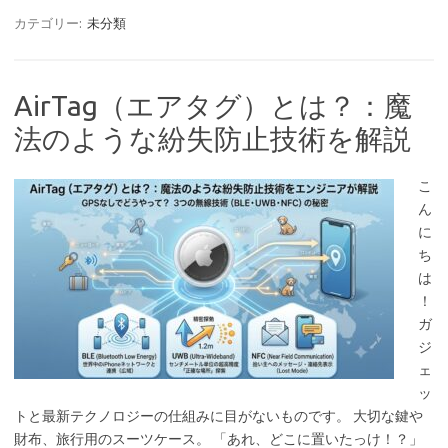
カテゴリー:
未分類
AirTag（エアタグ）とは？：魔
法のような紛失防止技術を解説
こ
ん
に
ち
は
！
ガ
ジ
ェ
ッ
トと最新テクノロジーの仕組みに目がないものです。 大切な鍵や
財布、旅行用のスーツケース。 「あれ、どこに置いたっけ！？」