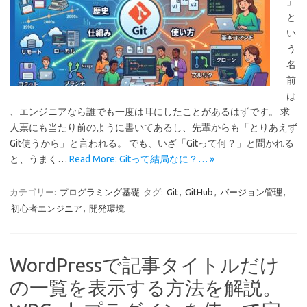
」
と
い
う
名
前
は
、エンジニアなら誰でも一度は耳にしたことがあるはずです。 求
人票にも当たり前のように書いてあるし、先輩からも「とりあえず
Git使うから」と言われる。 でも、いざ「Gitって何？」と聞かれる
と、うまく…
Read More: Gitって結局なに？… »
カテゴリー:
プログラミング基礎
タグ:
Git
,
GitHub
,
バージョン管理
,
初心者エンジニア
,
開発環境
WordPressで記事タイトルだけ
の一覧を表示する方法を解説。