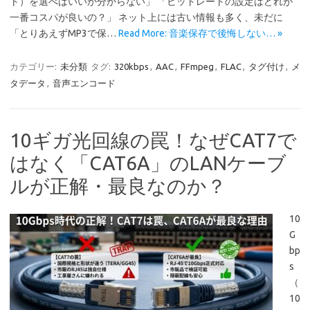
ト）を選べばいいか分からない」 「ビットレートの設定はどれが
一番コスパが良いの？」 ネット上には古い情報も多く、未だに
「とりあえずMP3で保…
Read More: 音楽保存で後悔しない… »
カテゴリー:
未分類
タグ:
320kbps
,
AAC
,
FFmpeg
,
FLAC
,
タグ付け
,
メ
タデータ
,
音声エンコード
10ギガ光回線の罠！なぜCAT7で
はなく「CAT6A」のLANケーブ
ルが正解・最良なのか？
10
G
bp
s
（
10