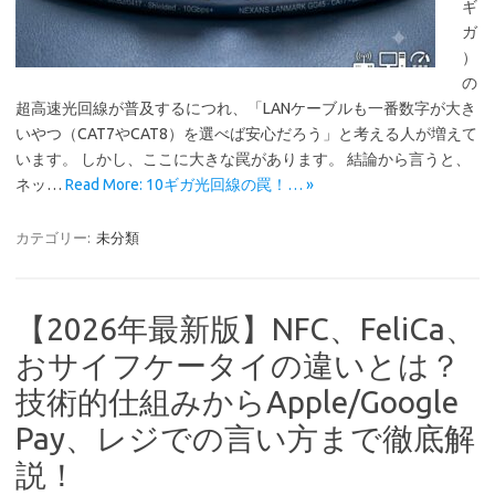
ギ
ガ
）
の
超高速光回線が普及するにつれ、「LANケーブルも一番数字が大き
いやつ（CAT7やCAT8）を選べば安心だろう」と考える人が増えて
います。 しかし、ここに大きな罠があります。 結論から言うと、
ネッ…
Read More: 10ギガ光回線の罠！… »
カテゴリー:
未分類
【2026年最新版】NFC、FeliCa、
おサイフケータイの違いとは？
技術的仕組みからApple/Google
Pay、レジでの言い方まで徹底解
説！