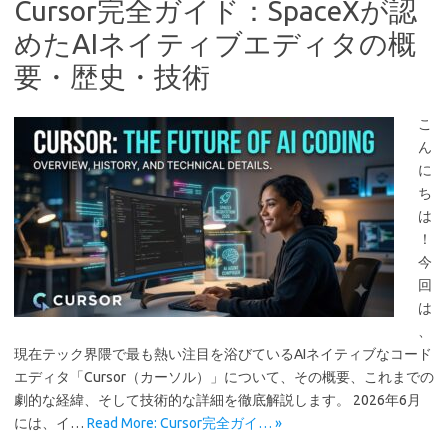
Cursor完全ガイド：SpaceXが認
めたAIネイティブエディタの概
要・歴史・技術
こ
ん
に
ち
は
！
今
回
は
、
現在テック界隈で最も熱い注目を浴びているAIネイティブなコード
エディタ「Cursor（カーソル）」について、その概要、これまでの
劇的な経緯、そして技術的な詳細を徹底解説します。 2026年6月
には、イ…
Read More: Cursor完全ガイ… »