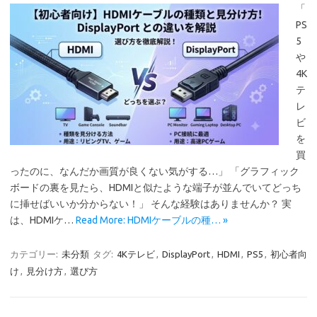
「
PS
5
や
4K
テ
レ
ビ
を
買
ったのに、なんだか画質が良くない気がする…」 「グラフィック
ボードの裏を見たら、HDMIと似たような端子が並んでいてどっち
に挿せばいいか分からない！」 そんな経験はありませんか？ 実
は、HDMIケ…
Read More: HDMIケーブルの種… »
カテゴリー:
未分類
タグ:
4Kテレビ
,
DisplayPort
,
HDMI
,
PS5
,
初心者向
け
,
見分け方
,
選び方