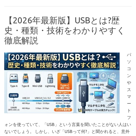
【2026年最新版】USBとは?歴
史・種類・技術をわかりやすく
徹底解説
パ
ソ
コ
ン
や
ス
マ
ー
ト
フ
ォンを使っていて、「USB」という言葉を聞いたことがない人はい
ないでしょう。 しかし、いざ「USBって何?」と聞かれると、意外