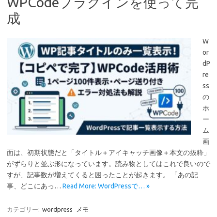
WPCodeプラグインを使って完
成
W
or
dP
re
ss
の
ホ
ー
ム
画
面は、初期状態だと「タイトル＋アイキャッチ画像＋本文の抜粋」
がずらりと並ぶ形になっています。読み物としてはこれで良いので
すが、記事数が増えてくると困ったことが起きます。 「あの記
事、どこにあっ…
Read More: WordPressで… »
カテゴリー:
wordpress
メモ