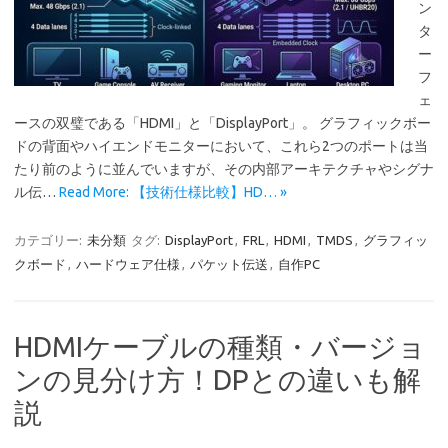
ン
タ
ー
フ
ェ
ースの双璧である「HDMI」と「DisplayPort」。 グラフィックボー
ドの背面やハイエンドモニターにおいて、これら2つのポートは当
たり前のように並んでいますが、その内部アーキテクチャやシグナ
ル伝…
Read More: 【技術仕様比較】HD… »
カテゴリー:
未分類
タグ:
DisplayPort
,
FRL
,
HDMI
,
TMDS
,
グラフィッ
クボード
,
ハードウェア仕様
,
パケット伝送
,
自作PC
HDMIケーブルの種類・バージョ
ンの見分け方！DPとの違いも解
説