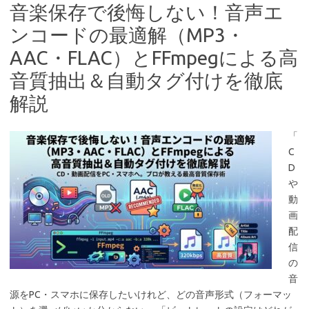
音楽保存で後悔しない！音声エ
ンコードの最適解（MP3・
AAC・FLAC）とFFmpegによる高
音質抽出＆自動タグ付けを徹底
解説
「
C
D
や
動
画
配
信
の
音
源をPC・スマホに保存したいけれど、どの音声形式（フォーマッ