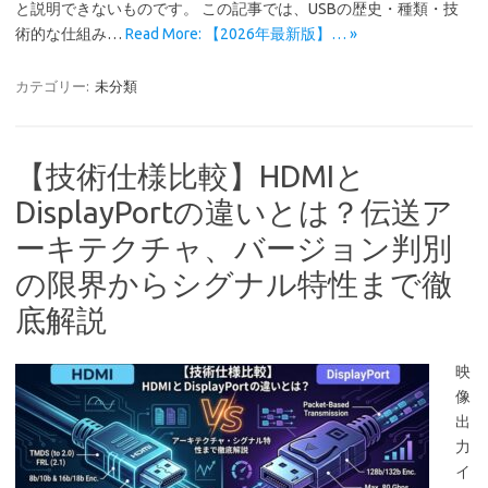
と説明できないものです。 この記事では、USBの歴史・種類・技
術的な仕組み…
Read More: 【2026年最新版】… »
カテゴリー:
未分類
【技術仕様比較】HDMIと
DisplayPortの違いとは？伝送ア
ーキテクチャ、バージョン判別
の限界からシグナル特性まで徹
底解説
映
像
出
力
イ