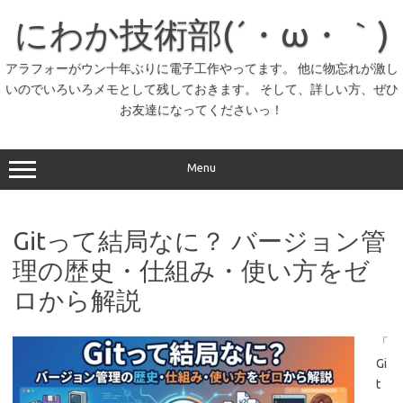
コ
ン
にわか技術部(´・ω・｀)
テ
ン
ツ
へ
アラフォーがウン十年ぶりに電子工作やってます。 他に物忘れが激し
ス
いのでいろいろメモとして残しておきます。 そして、詳しい方、ぜひ
キ
ッ
お友達になってくださいっ！
プ
Menu
Gitって結局なに？ バージョン管
理の歴史・仕組み・使い方をゼ
ロから解説
「
Gi
t