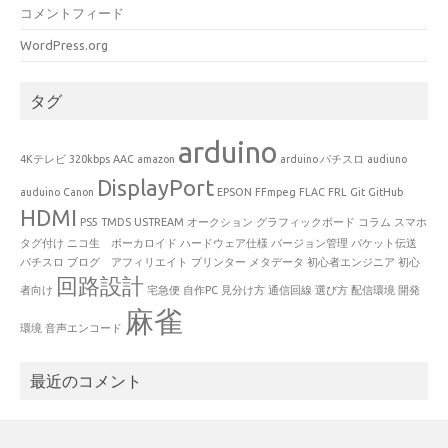
コメントフィード
WordPress.org
タグ
arduino
4Kテレビ
320kbps
AAC
amazon
arduino パチスロ
audiuno
DisplayPort
auduino
Canon
EPSON
FFmpeg
FLAC
FRL
Git
GitHub
HDMI
PS5
TMDS
USTREAM
オークション
グラフィックボード
コラム
スマホ
タグ付け
ニコ生 ボーカロイド
ハードウェア仕様
バージョン管理
パケット伝送
パチスロ
ブログ アフィリエイト
プリンター
メタデータ
初心者エンジニア
初心
回路設計
者向け
宅急便
自作PC
見分け方
通信回線
選び方
配信環境
開発
麻雀
環境
音声エンコード
最近のコメント