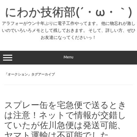
コ
ン
にわか技術部(´・ω・｀)
テ
ン
ツ
へ
アラフォーがウン十年ぶりに電子工作やってます。 他に物忘れが激し
ス
いのでいろいろメモとして残しておきます。 そして、詳しい方、ぜひ
キ
ッ
お友達になってくださいっ！
プ
Menu
「
オークション
」タグアーカイブ
スプレー缶を宅急便で送るとき
は注意！ネットで情報が交錯し
ていたが佐川急便は発送可能、
ヤマト運輸は不可能でした。