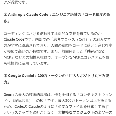
クが得意です。
② Anthropic Claude Code：エンジニア絶賛の「コード精度の高
さ」
コーディングにおける信頼性で圧倒的な支持を得ているのが
Claude Codeです。内部での「思考プロセス（CoT）」の組み立て
方が非常に洗練されており、人間の意図をコードに落とし込む打率
が極めて高いのが特徴です。
また、前回紹介した「Playwright
MCP」などとの相性も抜群で、オープンなMCPエコシステムを最
も積極的に活用しています。
③ Google Gemini：200万トークンの「巨大リポジトリ丸呑み能
力」
Geminiの最大の技術的武器は、他を圧倒する「コンテキストウィン
ドウ（記憶容量）」の広さです。最大200万トークン以上を扱える
ため、CodexやClaudeのように「必要なファイルを検索して探す」
というステップを踏むことなく、
大規模なプロジェクトの全ソース