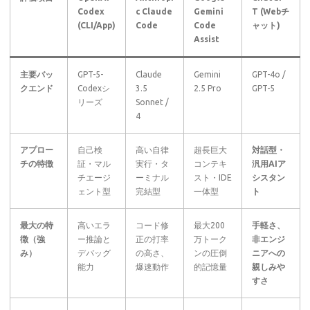
Codex
c Claude
Gemini
T (Webチ
(CLI/App)
Code
Code
ャット)
Assist
主要バッ
GPT-5-
Claude
Gemini
GPT-4o /
クエンド
Codexシ
3.5
2.5 Pro
GPT-5
リーズ
Sonnet /
4
アプロー
自己検
高い自律
超長巨大
対話型・
チの特徴
証・マル
実行・タ
コンテキ
汎用AIア
チエージ
ーミナル
スト・IDE
シスタン
ェント型
完結型
一体型
ト
最大の特
高いエラ
コード修
最大200
手軽さ、
徴（強
ー推論と
正の打率
万トーク
非エンジ
み）
デバッグ
の高さ、
ンの圧倒
ニアへの
能力
爆速動作
的記憶量
親しみや
すさ