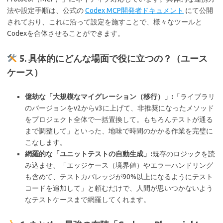
法や設定手順は、公式の
Codex MCP開発者ドキュメント
にて公開
されており、これに沿って設定を施すことで、様々なツールと
Codexを合体させることができます。
5. 具体的にどんな場面で役に立つの？（ユース
ケース）
億劫な「大規模なマイグレーション（移行）」:
「ライブラリ
のバージョンをv2からv3に上げて、非推奨になったメソッド
をプロジェクト全体で一括置換して。もちろんテストが通る
まで調整して」といった、地味で時間のかかる作業を完璧に
こなします。
網羅的な「ユニットテストの自動生成」:
既存のロジックを読
み込ませ、「エッジケース（境界値）やエラーハンドリング
も含めて、テストカバレッジが90%以上になるようにテスト
コードを追加して」と頼むだけで、人間が思いつかないよう
なテストケースまで網羅してくれます。