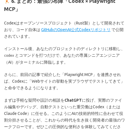
6. まとめ：最強の布陣「Codex × Playwright
MCP」
Codexはオープンソースプロジェクト（Rust製）として開発されて
おり、コード自体は
GitHubのOpenAI公式Codexリポジトリ
で公開
されています。
インストール後、あなたのプロジェクトのディレクトリに移動し、
とコマンドを打つだけで、あなたの専属シニアエンジニア
codex
（AI）がターミナルに降臨します。
さらに、前回の記事で紹介した「Playwright MCP」を連携させれ
ば、Codexに「Webサイトの挙動を実ブラウザでテストしてきて」
と命令できるようになります。
まずは手軽な疑問や設計の相談を
ChatGPT
に投げ、実際のファイ
ル編集やデバッグ、自動テストといった重労働はCodex（または
Claude Code）に任せる。
このようにAIの技術的特性に合わせて役
割分担させることが、これからの時代を生き抜く開発者の最強のワ
ークフローです。
ぜひこの圧倒的な便利さを体験してみてくださ