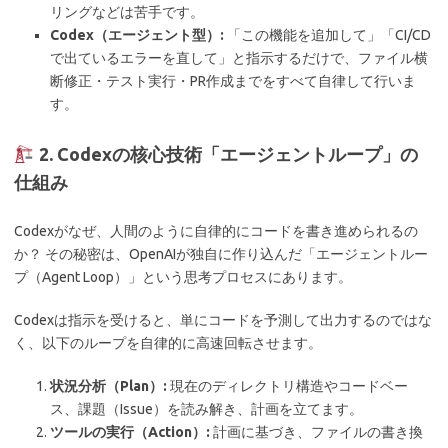
リングなどは苦手です。
Codex（エージェント型）:
「この機能を追加して」「CI/CD
で出ているエラーを直して」と指示するだけで、ファイル横
断修正・テスト実行・PR作成までをすべて自律して行いま
す。
2. Codexの核心技術「エージェントループ」の
仕組み
Codexがなぜ、人間のように自律的にコードを書き進められるの
か？ その秘密は、OpenAIが独自に作り込んだ「エージェントルー
プ（Agent Loop）」という思考プロセスにあります。
Codexは指示を受けると、単にコードを予測して出力するのではな
く、以下のループを自律的に高速回転させます。
状況分析（Plan）:
現在のディレクトリ構造やコードベー
ス、課題（Issue）を読み解き、計画を立てます。
ツールの実行（Action）:
計画に基づき、ファイルの書き換