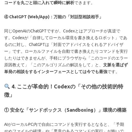
コードを丸ごと頭に入れて瞬時に解析
できます。
④ ChatGPT (Web/App)：万能の「対話型相談相手」
同じOpenAIのChatGPTですが、Codexとはアプローチが真逆で
す。
Codexが「自律してローカル環境を書き換えるロボット」であ
るのに対し、
ChatGPTは「対面でアドバイスをくれるアドバイザ
ー」です。ローカルファイルを自動で書き換えたりコマンドを実行
したりはできませんが、手軽にブラウザから「このコードのエラー
原因教えて」「このアルゴリズムの解説をして」と、
文脈を選ばず
単発の相談をするインターフェースとしては今でも最強
です。
4. ここが革命的！Codexの「その他の技術的特
徴」
① 安全な「サンドボックス（Sandboxing）」環境の構築
AIがローカルPC内で自由にコマンドを実行するとなると、「予期
せぬファイルの破壊」や「悪意のあるコマンドの実行」が怖いで