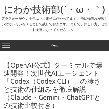
コ
ン
にわか技術部(´・ω・｀)
テ
ン
ツ
へ
アラフォーがウン十年ぶりに電子工作やってます。 他に物忘れが激し
ス
いのでいろいろメモとして残しておきます。 そして、詳しい方、ぜひ
キ
ッ
お友達になってくださいっ！
プ
Menu
【OpenAI公式】ターミナルで爆
速開発！次世代AIエージェント
「Codex（Codex CLI）」の凄さ
と技術の仕組みを徹底解説
（Claude・Gemini・ChatGPTと
の技術比較付き）