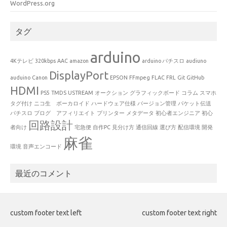
WordPress.org
タグ
arduino
4Kテレビ
320kbps
AAC
amazon
arduino パチスロ
audiuno
DisplayPort
auduino
Canon
EPSON
FFmpeg
FLAC
FRL
Git
GitHub
HDMI
PS5
TMDS
USTREAM
オークション
グラフィックボード
コラム
スマホ
タグ付け
ニコ生 ボーカロイド
ハードウェア仕様
バージョン管理
パケット伝送
パチスロ
ブログ アフィリエイト
プリンター
メタデータ
初心者エンジニア
初心
回路設計
者向け
宅急便
自作PC
見分け方
通信回線
選び方
配信環境
開発
麻雀
環境
音声エンコード
最近のコメント
custom footer text left
custom footer text right